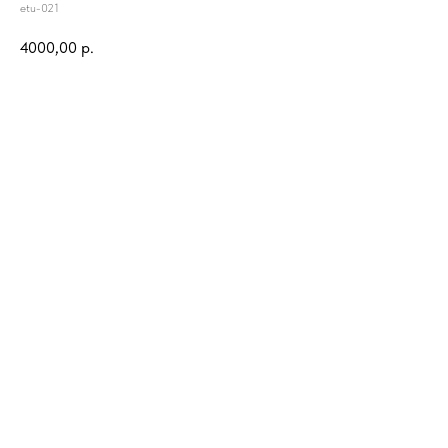
etu-021
4000,00
р.